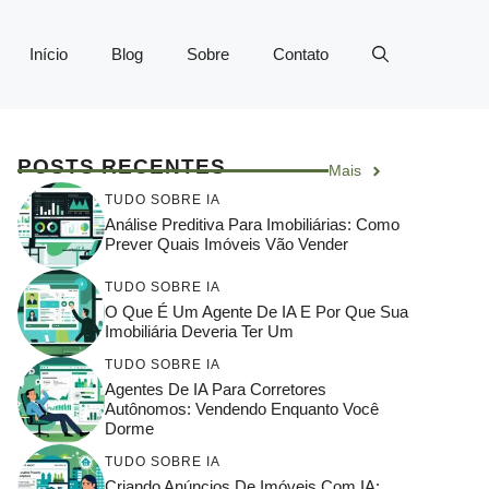
Início
Blog
Sobre
Contato
POSTS RECENTES
Mais
TUDO SOBRE IA
Análise Preditiva Para Imobiliárias: Como
Prever Quais Imóveis Vão Vender
TUDO SOBRE IA
O Que É Um Agente De IA E Por Que Sua
Imobiliária Deveria Ter Um
TUDO SOBRE IA
Agentes De IA Para Corretores
Autônomos: Vendendo Enquanto Você
Dorme
TUDO SOBRE IA
Criando Anúncios De Imóveis Com IA: