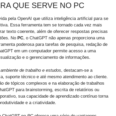
ARA QUE SERVE NO PC
a pela OpenAI que utiliza inteligência artificial para se
itiva. Essa ferramenta tem se tornado cada vez mais
rar texto coerente, além de oferecer respostas precisas
stões. No
PC
, o ChatGPT não apenas proporciona uma
ramenta poderosa para tarefas de pesquisa, redação de
 ChatGPT em um computador permite acesso a uma
visualização e o gerenciamento de informações.
ambiente de trabalho e estudos
, destacam-se a
a, suporte técnico e até mesmo atendimento ao cliente.
ão de tópicos complexos e na elaboração de trabalhos
atGPT para brainstorming, escrita de relatórios ou
porativo, sua capacidade de aprendizado contínuo torna
odutividade e a criatividade.
do ChatGPT no
PC
oferece uma série de vantagens