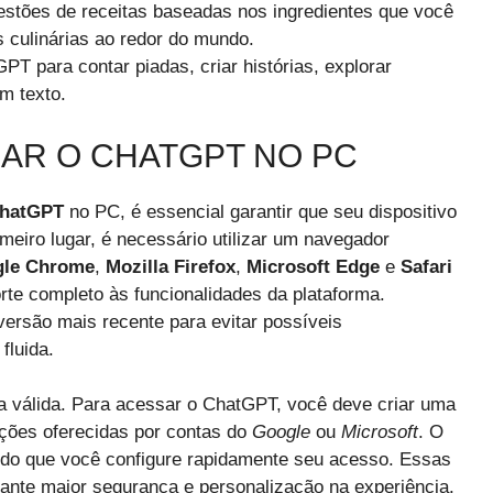
estões de receitas baseadas nos ingredientes que você
 culinárias ao redor do mundo.
PT para contar piadas, criar histórias, explorar
m texto.
SAR O CHATGPT NO PC
hatGPT
no PC, é essencial garantir que seu dispositivo
meiro lugar, é necessário utilizar um navegador
le Chrome
,
Mozilla Firefox
,
Microsoft Edge
e
Safari
te completo às funcionalidades da plataforma.
versão mais recente para evitar possíveis
fluida.
a válida. Para acessar o ChatGPT, você deve criar uma
rações oferecidas por contas do
Google
ou
Microsoft
. O
tindo que você configure rapidamente seu acesso. Essas
rante maior segurança e personalização na experiência.