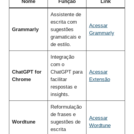
Nome
Função
Link
Assistente de
escrita com
Acessar
Grammarly
sugestões
Grammarly
gramaticais e
de estilo.
Integração
com o
ChatGPT for
ChatGPT para
Acessar
Chrome
facilitar
Extensão
respostas e
insights.
Reformulação
de frases e
Acessar
Wordtune
sugestões de
Wordtune
escrita