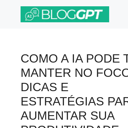
Pular
para
o
conteúdo
COMO A IA PODE 
MANTER NO FOCO
DICAS E
ESTRATÉGIAS PA
AUMENTAR SUA