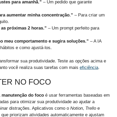
justes para amanhã.”
– Um pedido que garante
ara aumentar minha concentração.”
– Para criar um
uilo.
 as próximas 2 horas.”
– Um prompt perfeito para
 no meu comportamento e sugira soluções.”
– A IA
 hábitos e como ajustá-los.
ransformar sua produtividade. Teste as opções acima e
nto você realiza suas tarefas com mais
eficiência
.
TER NO FOCO
a
manutenção do foco
é usar ferramentas baseadas em
etadas para otimizar sua produtividade ao ajudar a
minar distrações. Aplicativos como o
Notion
,
Trello
e
s que priorizam atividades automaticamente e ajustam