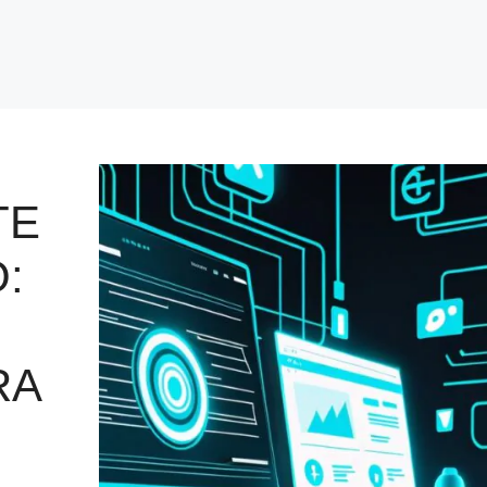
TE
:
RA